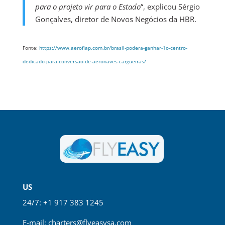
para o projeto vir para o Estado
“, explicou Sérgio
Gonçalves, diretor de Novos Negócios da HBR.
Fonte:
https://www.aeroflap.com.br/brasil-podera-ganhar-1o-centro-
dedicado-para-conversao-de-aeronaves-cargueiras/
US
24/7: +1 917 383 1245
E-mail:
charters@flyeasysa.com